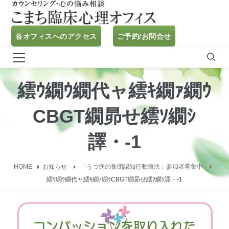
各オフィスへのアクセス
ご予約/お問合せ
繧ｳ繝ｳ繝代ャ繧ｷ繝ｧ繝ｳ
CBGT繝昴せ繧ｿ繝ｼ
譯・-1
HOME
お知らせ
「うつ病の集団認知行動療法」参加者募集中
繧ｳ繝ｳ繝代ャ繧ｷ繝ｧ繝ｳCBGT繝昴せ繧ｿ繝ｼ譯・-1