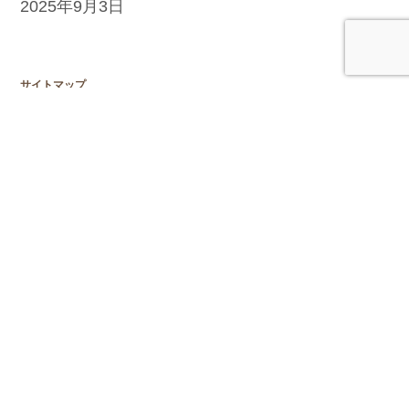
2025年9月3日
サイトマップ
オフィスの紹介
カウンセリング
集団認知行動療法
メンタルヘルス向上プログラム
職場のメンタルヘルス
心理検査
スーパーヴィジョン
心理士ブログ
お問い合せ
アクセス