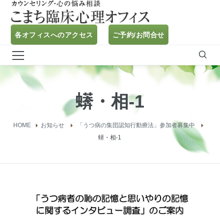
各オフィスへのアクセス
ご予約/お問合せ
蠎・相-1
HOME
お知らせ
「うつ病の集団認知行動療法」参加者募集中
蠎・相-1