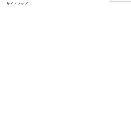
サイトマップ
オフィスの紹介
カウンセリング
集団認知行動療法
メンタルヘルス向上プログラム
職場のメンタルヘルス
心理検査
スーパーヴィジョン
心理士ブログ
お問い合せ
アクセス