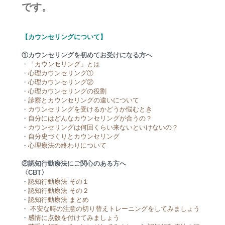
です。
【カウンセリングについて】
①カウンセリングを初めてお受けになる方へ
・
「カウンセリング」とは
・
心理カウンセリング①
・
心理カウンセリング②
・
心理カウンセリングの役割
・
診察とカウンセリングの違いについて
・
カウンセリングを受けるかどうか悩むとき
・
自分にはどんなカウンセリングが合うの？
・
カウンセリングは何回くらい来ないといけないの？
・
自分史づくりとカウンセリング
・
心理療法の終わりについて
②認知行動療法にご関心のある方へ
〈CBT〉
・
認知行動療法 その１
・
認知行動療法 その２
・
認知行動療法 まとめ
・
不安な時の注意の切り替えトレーニングをしてみましょう
・
感情に点数を付けてみましょう