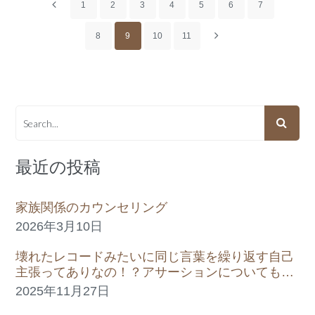
1
2
3
4
5
6
7
8
9
10
11
最近の投稿
家族関係のカウンセリング
2026年3月10日
壊れたレコードみたいに同じ言葉を繰り返す自己
主張ってありなの！？アサーションについてもっ
と考えてみる。
2025年11月27日