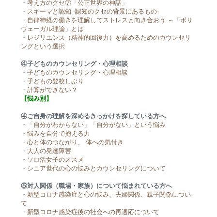
・
考え方のクセ⑦「公正世界の神話」
・
スキーマと認知 -認知のクセの背景にあるもの-
・
自律神経の働きを理解してストレスと向き合おう ～「ポリ
ヴェーガル理論」とは
・
レジリエンス（精神的回復力）を高めるためのカウンセリ
ングという選択
④子どものカウンセリング・心理相談
・
子どものカウンセリング・心理相談
・
子どもの登校しぶり
・
計算ができない？
【悩み別】
④ご自身の理解を深めるきっかけを探している方へ
・
「自分がわからない」「自分がない」という悩み
・
悩みを自分で抱える力
・
心と体のつながり、 体への気付き
・
大人の発達障害
・
ソロ活女子のススメ
・
シニア世代の心の悩みとカウンセリングについて
⑤対人関係（職場・家族）について悩まれている方へ
・
新型コロナ感染症と心の悩み、夫婦関係、親子関係につい
て
・
新型コロナ感染症後の社会への再適応について