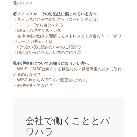
化のススメ―
⑧ストレスや、その対処法に悩まれている方へ
・
ストレスに自分で対処する（コーピングとは）
・
“ストレス”から自分を知る
・
SNSと心理的なストレス
・
自律神経の働きを理解してストレスと向き合おう ～「ポリ
ヴェーガル理論」とは
・
眠れない夜に読みたい本のご紹介①
・
眠れない夜に読みたい本のご紹介②
⑨心理検査についてお知りになりたい方へ
・
WAIS・WISCは何をする検査なの？発達障害のときに使わ
れるのはなぜ？
・
WISC-ⅣからWISC-Ⅴの変更点について
・
心理検査ってなに？
会社で働くこととパ
ワハラ