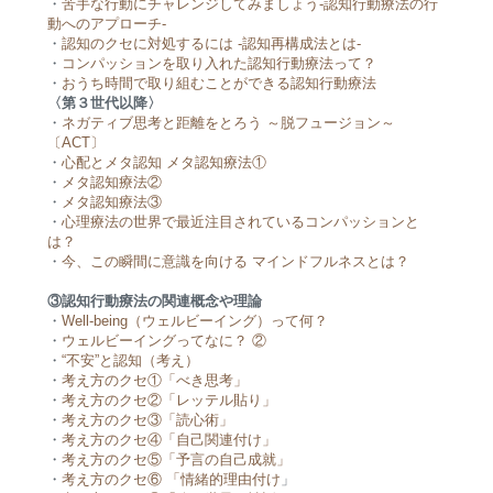
・
苦手な行動にチャレンジしてみましょう-認知行動療法の行
動へのアプローチ-
・
認知のクセに対処するには -認知再構成法とは-
・
コンパッションを取り入れた認知行動療法って？
・
おうち時間で取り組むことができる認知行動療法
〈第３世代以降〉
・
ネガティブ思考と距離をとろう ～脱フュージョン～
〔ACT〕
・
心配とメタ認知 メタ認知療法①
・
メタ認知療法②
・
メタ認知療法③
・
心理療法の世界で最近注目されているコンパッションと
は？
・
今、この瞬間に意識を向ける マインドフルネスとは？
③認知行動療法の関連概念や理論
・
Well-being（ウェルビーイング）って何？
・
ウェルビーイングってなに？ ②
・
“不安”と認知（考え）
・
考え方のクセ①「べき思考」
・
考え方のクセ②「レッテル貼り」
・
考え方のクセ③「読心術」
・
考え方のクセ④「自己関連付け」
・
考え方のクセ⑤「予言の自己成就」
・
考え方のクセ⑥ 「情緒的理由付け
」