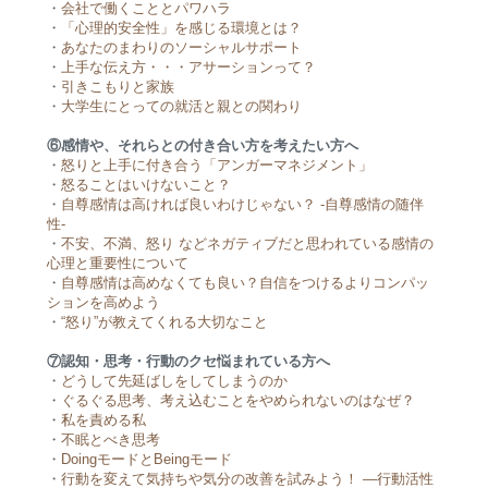
・
会社で働くこととパワハラ
・
「心理的安全性」を感じる環境とは？
・
あなたのまわりのソーシャルサポート
・
上手な伝え方・・・アサーションって？
・
引きこもりと家族
・
大学生にとっての就活と親との関わり
⑥感情や、それらとの付き合い方を考えたい方へ
・
怒りと上手に付き合う「アンガーマネジメント」
・
怒ることはいけないこと？
・
自尊感情は高ければ良いわけじゃない？ -自尊感情の随伴
性-
・
不安、不満、怒り などネガティブだと思われている感情の
心理と重要性について
・
自尊感情は高めなくても良い？自信をつけるよりコンパッ
ションを高めよう
・
“怒り”が教えてくれる大切なこと
⑦認知・思考・行動のクセ悩まれている方へ
・
どうして先延ばしをしてしまうのか
・
ぐるぐる思考、考え込むことをやめられないのはなぜ？
・
私を責める私
・
不眠とべき思考
・
DoingモードとBeingモード
・
行動を変えて気持ちや気分の改善を試みよう！ ―行動活性