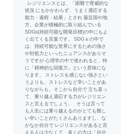
レジリエンスとは、「困難で脅威的な
状況 にもかかわらず、うまく適応する
能力・過程・結果」とされ 最近国や地
方、企業が積極的に取り組んでいる
SDGs(持続可能な開発目標)の中にもよ
く出てくる言葉です。 SDGｓの中で
は、持続可能な世界にするための強さ
や対処力といったニュアンスがありそ
うですが 心理学の中で使われると、特
に「精神的な回復力」という意味にな
ります。 ストレスを感じない強さとい
うよりも、ストレスなど辛いことがあ
りながらも、そこから自分で 立ち直っ
て、乗り越え適応する力がレジリエン
スと言えるでしょう。 そうは言って
も人生には乗り越えるのがとても難し
い辛いことがたくさんありますし、な
かなか自分で レジリエンスがあると言
える人は少なくて、多くの方は「自分